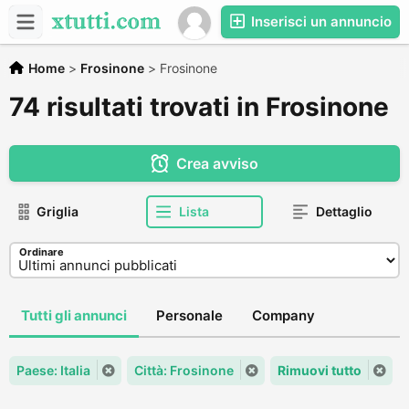
Inserisci un annuncio
Home
>
Frosinone
>
Frosinone
74 risultati trovati in Frosinone
Crea avviso
Griglia
Lista
Dettaglio
Ordinare
Tutti gli annunci
Personale
Company
Paese: Italia
Città: Frosinone
Rimuovi tutto