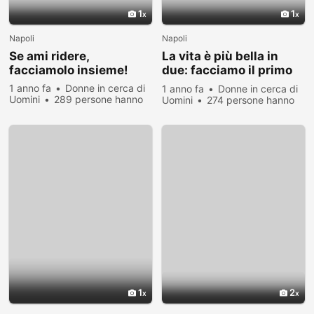
1
1
Napoli
Napoli
Se ami ridere,
La vita è più bella in
facciamolo insieme!
due: facciamo il primo
passo
1 anno fa
Donne in cerca di
1 anno fa
Donne in cerca di
Uomini
289 persone hanno
Uomini
274 persone hanno
visualizzato
visualizzato
1
2