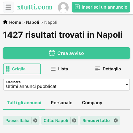
Inserisci un annuncio
Home
>
Napoli
>
Napoli
1427 risultati trovati in Napoli
Crea avviso
Griglia
Lista
Dettaglio
Ordinare
Tutti gli annunci
Personale
Company
Paese: Italia
Città: Napoli
Rimuovi tutto