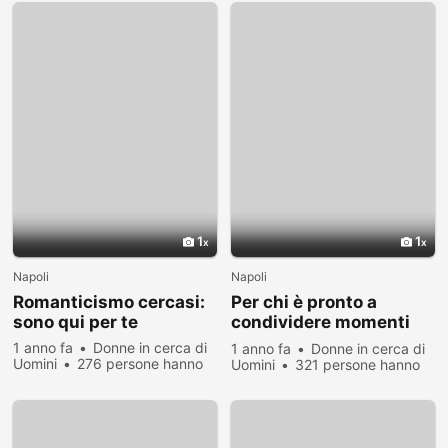
1
1
Napoli
Napoli
Romanticismo cercasi:
Per chi è pronto a
sono qui per te
condividere momenti
speciali
1 anno fa
Donne in cerca di
1 anno fa
Donne in cerca di
Uomini
276 persone hanno
Uomini
321 persone hanno
visualizzato
visualizzato