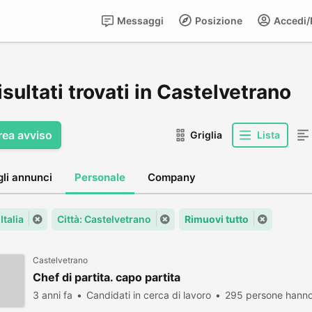
Messaggi
Posizione
Accedi/R
isultati trovati in Castelvetrano
rea avviso
Griglia
Lista
gli annunci
Personale
Company
Italia
Città: Castelvetrano
Rimuovi tutto
Castelvetrano
Chef di partita. capo partita
3 anni fa
Candidati in cerca di lavoro
295 persone hanno 