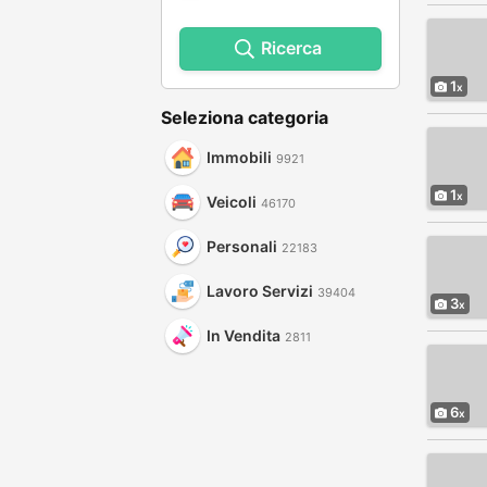
Ricerca
1
Seleziona categoria
Immobili
9921
1
Veicoli
46170
Personali
22183
Lavoro Servizi
39404
3
In Vendita
2811
6