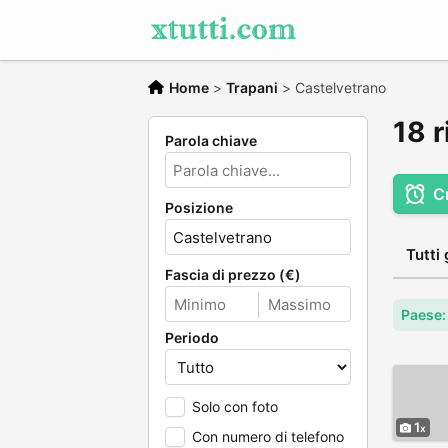
Home
>
Trapani
>
Castelvetrano
18 r
Parola chiave
C
Posizione
Tutti 
Fascia di prezzo (€)
Paese: 
Periodo
Solo con foto
1
Con numero di telefono