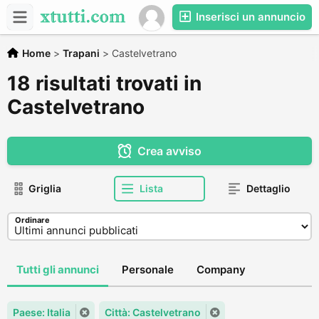
Inserisci un annuncio
Home
>
Trapani
>
Castelvetrano
18 risultati trovati in
Castelvetrano
Crea avviso
Griglia
Lista
Dettaglio
Ordinare
Tutti gli annunci
Personale
Company
Paese: Italia
Città: Castelvetrano