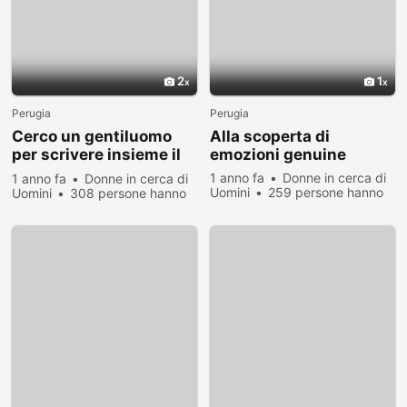
2
1
Perugia
Perugia
Cerco un gentiluomo
Alla scoperta di
per scrivere insieme il
emozioni genuine
nostro futuro
1 anno fa
Donne in cerca di
1 anno fa
Donne in cerca di
Uomini
259 persone hanno
Uomini
308 persone hanno
visualizzato
visualizzato