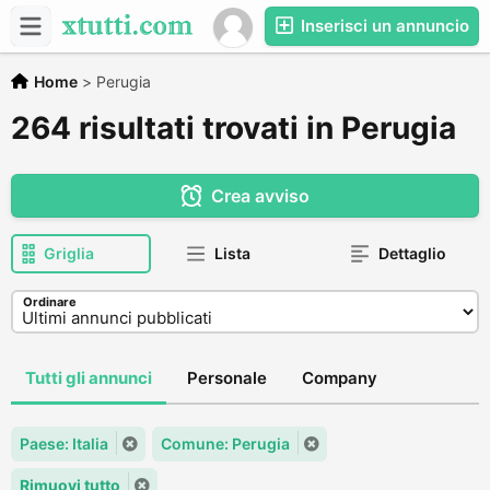
Inserisci un annuncio
Home
>
Perugia
264 risultati trovati in Perugia
Crea avviso
Griglia
Lista
Dettaglio
Ordinare
Tutti gli annunci
Personale
Company
Paese: Italia
Comune: Perugia
Rimuovi tutto