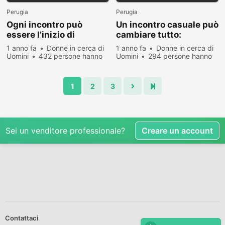
Perugia
Perugia
Ogni incontro può
Un incontro casuale può
essere l’inizio di
cambiare tutto:
qualcosa di
proviamoci!
1 anno fa
Donne in cerca di
1 anno fa
Donne in cerca di
meraviglioso
Uomini
432 persone hanno
Uomini
294 persone hanno
visualizzato
visualizzato
1
2
3
Sei un venditore professionale?
Creare un account
Contattaci