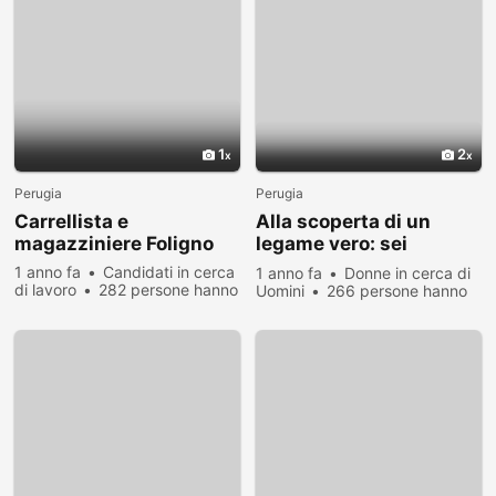
1
2
Perugia
Perugia
Carrellista e
Alla scoperta di un
magazziniere Foligno
legame vero: sei
pronto?
1 anno fa
Candidati in cerca
1 anno fa
Donne in cerca di
di lavoro
282 persone hanno
Uomini
266 persone hanno
visualizzato
visualizzato