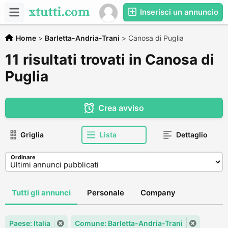
Inserisci un annuncio
Home
>
Barletta-Andria-Trani
>
Canosa di Puglia
11 risultati trovati in Canosa di
Puglia
Crea avviso
Griglia
Lista
Dettaglio
Ordinare
Tutti gli annunci
Personale
Company
Paese: Italia
Comune: Barletta-Andria-Trani