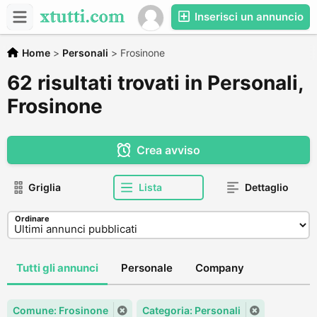
Inserisci un annuncio
Home
>
Personali
>
Frosinone
62 risultati trovati in Personali,
Frosinone
Crea avviso
Griglia
Lista
Dettaglio
Ordinare
Tutti gli annunci
Personale
Company
Comune: Frosinone
Categoria: Personali