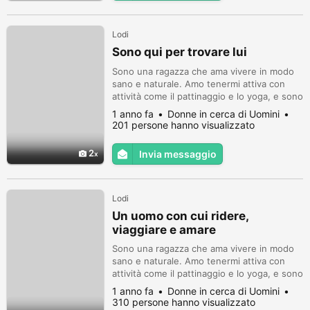
Lodi
Sono qui per trovare lui
Sono una ragazza che ama vivere in modo
sano e naturale. Amo tenermi attiva con
attività come il pattinaggio e lo yoga, e sono
molto affascinata dal mondo olistico.
1 anno fa
Donne in cerca di Uomini
201 persone hanno visualizzato
2
Invia messaggio
Lodi
Un uomo con cui ridere,
viaggiare e amare
Sono una ragazza che ama vivere in modo
sano e naturale. Amo tenermi attiva con
attività come il pattinaggio e lo yoga, e sono
molto affascinata dal mondo olistico. Credo
1 anno fa
Donne in cerca di Uomini
fermamente nell'importanza di mantenere
310 persone hanno visualizzato