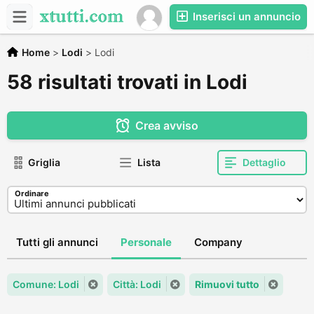
Inserisci un annuncio
Home
>
Lodi
>
Lodi
58 risultati trovati in Lodi
Crea avviso
Griglia
Lista
Dettaglio
Ordinare
Tutti gli annunci
Personale
Company
Comune: Lodi
Città: Lodi
Rimuovi tutto