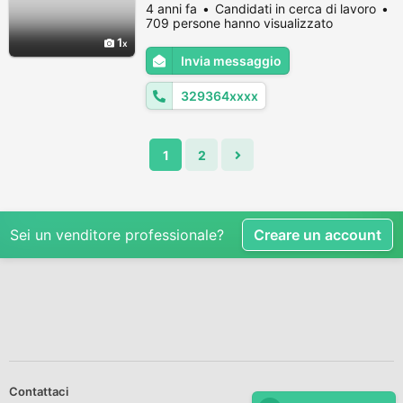
come badante di persona paralizzata e
4 anni fa
Candidati in cerca di lavoro
allettata. Facevo lavaggi a letto, cucinavo,
709 persone hanno visualizzato
imboccavo il cibo. Sono paziente, tranquilla,
1
aperta. Garantisco serenità del vostro
Invia messaggio
genitore. Cerco lavoro come badante 24h
con il giorno di riposo per L...
329364xxxx
1
2
Sei un venditore professionale?
Creare un account
Contattaci