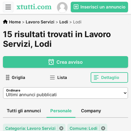
Inserisci un annuncio
Home
>
Lavoro Servizi
>
Lodi
>
Lodi
15 risultati trovati in Lavoro
Servizi, Lodi
Crea avviso
Griglia
Lista
Dettaglio
Ordinare
Tutti gli annunci
Personale
Company
Categoria: Lavoro Servizi
Comune: Lodi