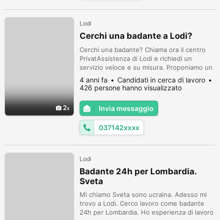
Lodi
Cerchi una badante a Lodi?
Cerchi una badante? Chiama ora il centro
PrivatAssistenza di Lodi e richiedi un
servizio veloce e su misura. Proponiamo un
servizio professionale e personalizzato di
4 anni fa
Candidati in cerca di lavoro
ricerca selezione badanti. Il centro
426 persone hanno visualizzato
Privatassistenza operativo su tutta la
provincia, è sede secondaria del Consorzio
2
Invia messaggio
Family Care, soggetto espressamente
autorizzato a svolgere attività di rice...
037142xxxx
Lodi
Badante 24h per Lombardia.
Sveta
Mi chiamo Sveta sono ucraina. Adesso mi
trovo a Lodi. Cerco lavoro come badante
24h per Lombardia. Ho esperienza di lavoro