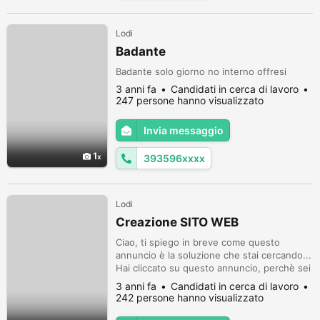
Lodi
Badante
Badante solo giorno no interno offresi
3 anni fa
Candidati in cerca di lavoro
247 persone hanno visualizzato
Invia messaggio
1
393596xxxx
Lodi
Creazione SITO WEB
Ciao, ti spiego in breve come questo
annuncio è la soluzione che stai cercando...
Hai cliccato su questo annuncio, perchè sei
interessato ad AUMENTARE la visibilità della
3 anni fa
Candidati in cerca di lavoro
tua ATTIVITA', del tuo LAVORO o della tua
242 persone hanno visualizzato
PASSIONE! Contattami, mandami un
semplice messaggio per sapere tutte le