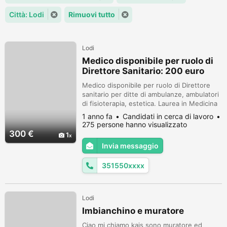
Città: Lodi
Rimuovi tutto
Lodi
Medico disponibile per ruolo di
Direttore Sanitario: 200 euro
lordi al mese
Medico disponibile per ruolo di Direttore
sanitario per ditte di ambulanze, ambulatori
di fisioterapia, estetica. Laurea in Medicina
e Chirurgia 110 e lode, specializzazione in
1 anno fa
Candidati in cerca di lavoro
Ginecologia e Ostetricia 70 e lode e Master.
275 persone hanno visualizzato
Iscrizione all'Albo dei Medici. Tipologia di
300 €
1
contratto: Collaborazione con Partita IVA.
Invia messaggio
Compenso richiesto: euro 300,00 lordi al
mese. Con...
351550xxxx
Lodi
Imbianchino e muratore
Ciao mi chiamo kais sono muratore ed