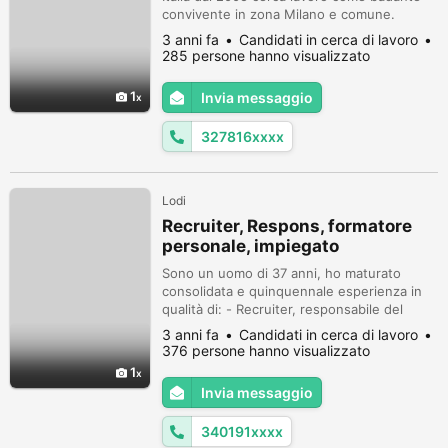
convivente in zona Milano e comune.
Referenze dimostrabili, munita di Green
3 anni fa
Candidati in cerca di lavoro
pass con 3 vaccini..Per motivo di salute non
285 persone hanno visualizzato
persone allettati o in carrozzina..No vendita
o Marketing! No lavori turismo in online e
1
Invia messaggio
altri lavoretti in online.. Disponibilità
immediata.. Scrivere su...
327816xxxx
Lodi
Recruiter, Respons, formatore
personale, impiegato
Sono un uomo di 37 anni, ho maturato
consolidata e quinquennale esperienza in
qualità di: - Recruiter, responsabile del
personale e relativa gestione, formatore del
3 anni fa
Candidati in cerca di lavoro
personale - Responsabile ed impiegato di
376 persone hanno visualizzato
Logistica Professionalità, dedizione,
1
puntualità, problem solving, affidabilità sono
Invia messaggio
le doti che completano il mio profilo
professionale. Sono alla ricerc...
340191xxxx