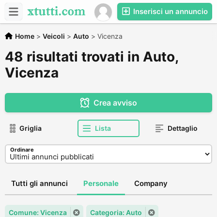
Inserisci un annuncio
Home
>
Veicoli
>
Auto
>
Vicenza
48 risultati trovati in Auto,
Vicenza
Crea avviso
Griglia
Lista
Dettaglio
Ordinare
Tutti gli annunci
Personale
Company
Comune: Vicenza
Categoria: Auto