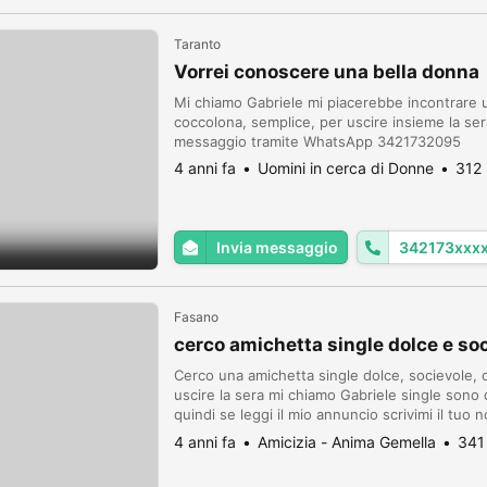
Taranto
Vorrei conoscere una bella donna
Mi chiamo Gabriele mi piacerebbe incontrare u
coccolona, semplice, per uscire insieme la s
messaggio tramite WhatsApp 3421732095
4 anni fa
Uomini in cerca di Donne
312 
Invia messaggio
342173xxx
Fasano
cerco amichetta single dolce e s
Cerco una amichetta single dolce, socievole, 
uscire la sera mi chiamo Gabriele single sono 
quindi se leggi il mio annuncio scrivimi il tu
sposto a Fasano,Ostuni,Cisternino,Ceglie me
4 anni fa
Amicizia - Anima Gemella
341