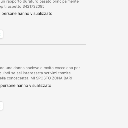
e un rapporto duraturo basato principalmente
app ti aspetto 3421732095
 persone hanno visualizzato
x
rare una donna socievole molto coccolona per
uindi se sei interessata scrivimi tramite
bella conoscenza. MI SPOSTO ZONA BARI
 OSTUNI, FASANO, CEGLIE MESSAPICA,
persone hanno visualizzato
x