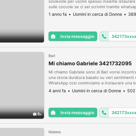
socievole per uscire spesso insieme istaurar
sulle coccole se ci sei scrivimi tramite whats
1 anno fa
Uomini in cerca di Donne
389
Invia messaggio
342173xxx
Bari
Mi chiamo Gabriele 3421732095
Mi chiamo Gabriele sono di Bari vorrei incont
una storia duratura basato su veri sentimenti q
WhatsApp cosi cominciamo a instaurare una 
PROVINCIA, MATERA, TARANTO E PROVINCIA,
4 anni fa
Uomini in cerca di Donne
502 
CISTERNINO. ( 3421732095 ) ...
Invia messaggio
342173xxx
6
Matera