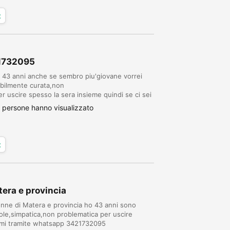
x
21732095
o 43 anni anche se sembro piu'giovane vorrei
ibilmente curata,non
r uscire spesso la sera insieme quindi se ci sei
 persone hanno visualizzato
x
era e provincia
onne di Matera e provincia ho 43 anni sono
evole,simpatica,non problematica per uscire
ivimi tramite whatsapp 3421732095