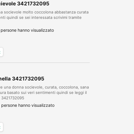
ocievole 3421732095
na socievole molto coccolona abbastanza curata
ti quindi se sei interessata scrivimi tramite
persone hanno visualizzato
x
mella 3421732095
re una donna socievole, curata, coccolona, sana
tura basato sui veri sentimenti quindi se leggi il
pp 3421732095
 persone hanno visualizzato
x