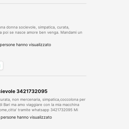
na donna socievole, simpatica, curata,
era poi se nasce amore ben venga. Mandami un
persone hanno visualizzato
x
ocievole 3421732095
curata, non mercenaria, simpatica,coccolona per
di Bari ma amo viaggiare con la mia macchina
o nome,citta' tramite whatsapp 3421732095 Mi
ssapica,Torre canne
 persone hanno visualizzato