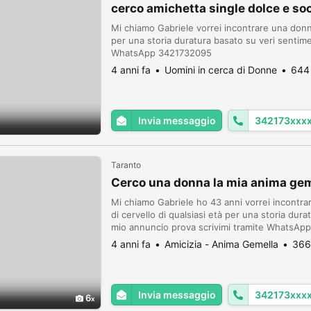
cerco amichetta single dolce e s
Mi chiamo Gabriele vorrei incontrare una don
per una storia duratura basato su veri sentimen
WhatsApp 3421732095
4 anni fa
Uomini in cerca di Donne
644 
Invia messaggio
342173xxx
Taranto
Cerco una donna la mia anima ge
Mi chiamo Gabriele ho 43 anni vorrei incontra
di cervello di qualsiasi età per una storia dura
mio annuncio prova scrivimi tramite WhatsA
4 anni fa
Amicizia - Anima Gemella
366
Invia messaggio
342173xxx
6