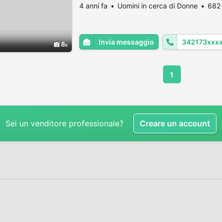
4 anni fa
Uomini in cerca di Donne
682 
Invia messaggio
342173xxx
8
1
Sei un venditore professionale?
Creare un account