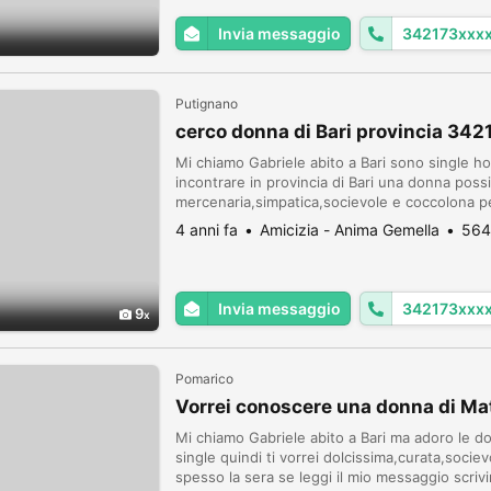
Invia messaggio
342173xxx
Putignano
cerco donna di Bari provincia 34
Mi chiamo Gabriele abito a Bari sono single h
incontrare in provincia di Bari una donna poss
mercenaria,simpatica,socievole e coccolona pe
scrivimi tramite whatsapp3421732095
4 anni fa
Amicizia - Anima Gemella
564
Invia messaggio
342173xxx
9
Pomarico
Vorrei conoscere una donna di Mat
Mi chiamo Gabriele abito a Bari ma adoro le d
single quindi ti vorrei dolcissima,curata,soci
spesso la sera se leggi il mio messaggio scr