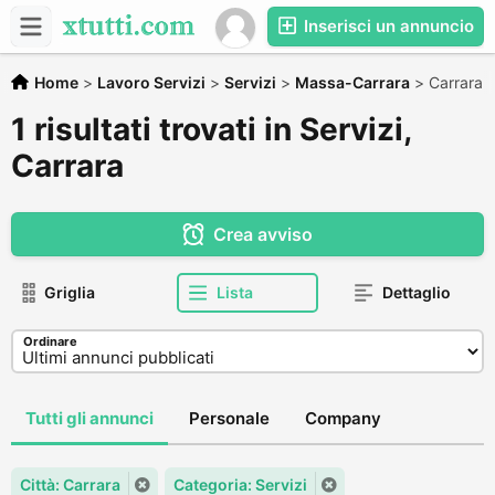
Inserisci un annuncio
Home
>
Lavoro Servizi
>
Servizi
>
Massa-Carrara
>
Carrara
1 risultati trovati in Servizi,
Carrara
Crea avviso
Griglia
Lista
Dettaglio
Ordinare
Tutti gli annunci
Personale
Company
Città: Carrara
Categoria: Servizi