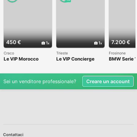
450 €
7.200 €
1
1
Craco
Trieste
Frosinone
Le VIP Morocco
Le VIP Concierge
BMW Serie 1
(E82) - 2008
Sei un venditore professionale?
Creare un account
Contattaci