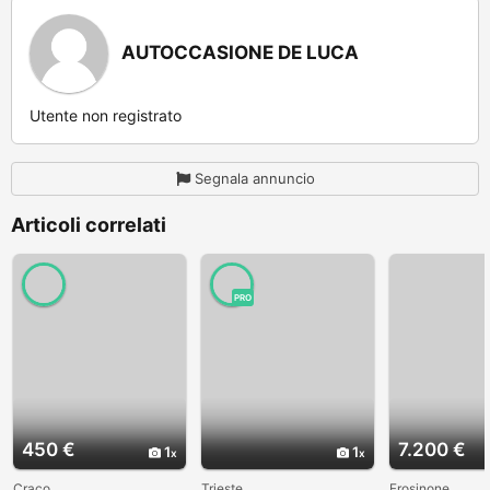
AUTOCCASIONE DE LUCA
Utente non registrato
Segnala annuncio
Articoli correlati
PRO
450 €
7.200 €
1
1
Craco
Trieste
Frosinone