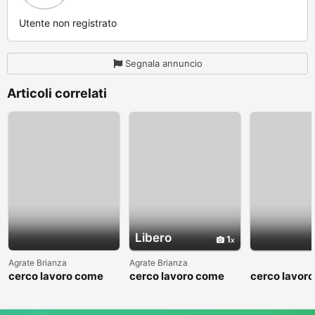
Utente non registrato
Segnala annuncio
Articoli correlati
Libero
1
Agrate Brianza
Agrate Brianza
cerco lavoro come
cerco lavoro come
cerco lavor
fattorino
commesso addetto
fattorino
reparti