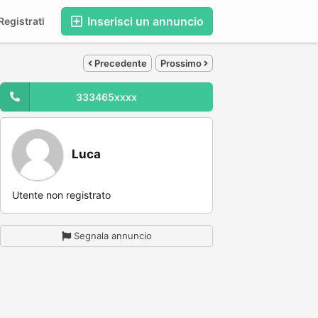
Inserisci un annuncio
egistrati
Precedente
Prossimo
333465xxxx
Luca
Utente non registrato
Segnala annuncio