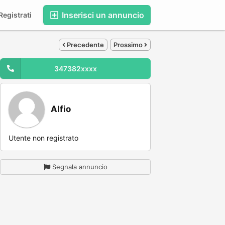
Inserisci un annuncio
egistrati
Precedente
Prossimo
347382xxxx
Alfio
Utente non registrato
Segnala annuncio