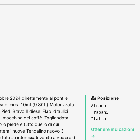
tobre 2024 direttamente al pontile
Posizione
 di circa 10mt (9.80ft) Motorizzata
Alcamo
iedi Bravo II diesel Flap idraulici
Trapani
e, macchina del caffè. Tagliandata
Italia
lio piede e tutto quello di cui
Ottenere indicazioni
aterali nuove Tendalino nuovo 3
→
foto se interessati venite a vedere di