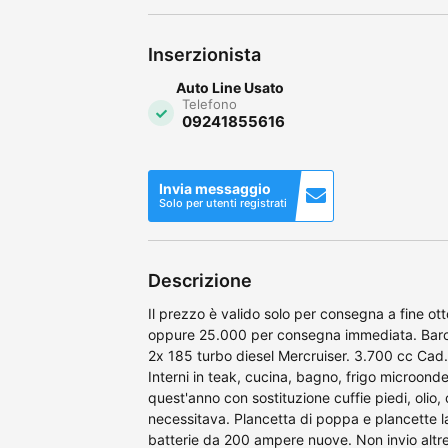
Inserzionista
Auto Line Usato
Telefono
09241855616
Invia messaggio
Solo per utenti registrati
Descrizione
Il prezzo è valido solo per consegna a fine ot
oppure 25.000 per consegna immediata. Barca
2x 185 turbo diesel Mercruiser. 3.700 cc Cad. P
Interni in teak, cucina, bagno, frigo microond
quest'anno con sostituzione cuffie piedi, olio, o
necessitava. Plancetta di poppa e plancette l
batterie da 200 ampere nuove. Non invio altre 