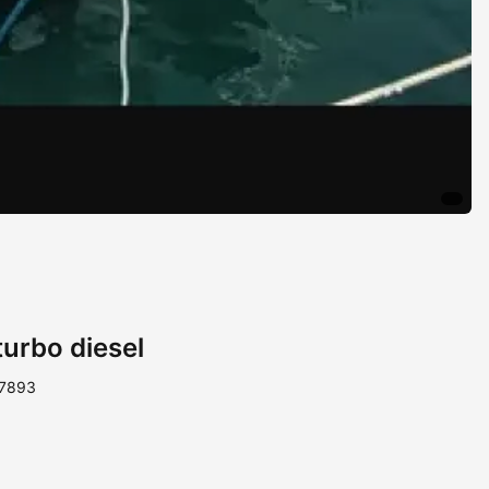
turbo diesel
17893