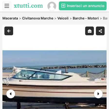
Inserisci un annuncio
Macerata
>
Civitanova Marche
>
Veicoli
>
Barche - Motori
>
Bar