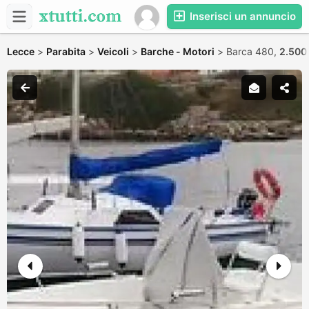
Inserisci un annuncio
Lecce
>
Parabita
>
Veicoli
>
Barche - Motori
>
Barca 480,
2.500