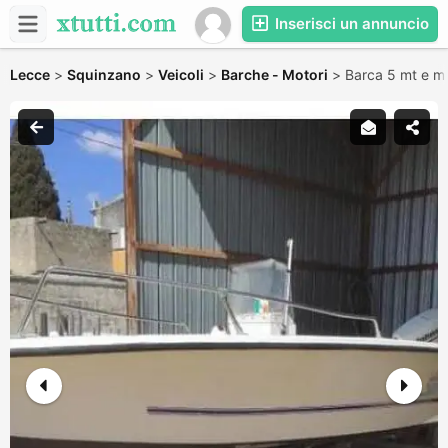
Inserisci un annuncio
Lecce
>
Squinzano
>
Veicoli
>
Barche - Motori
>
Barca 5 mt e m