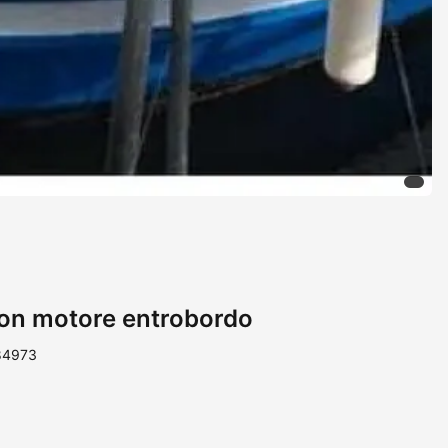
con motore entrobordo
 84973