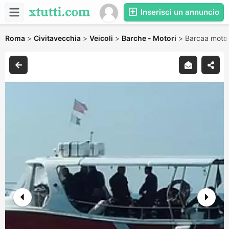
Inserisci un annuncio
Roma
>
Civitavecchia
>
Veicoli
>
Barche - Motori
>
Barcaa motor