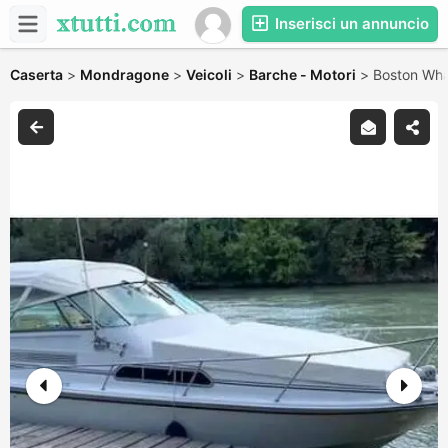
Inserisci un annuncio
Caserta
>
Mondragone
>
Veicoli
>
Barche - Motori
>
Boston Wha