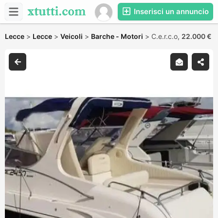
Inserisci un annuncio
Lecce
>
Lecce
>
Veicoli
>
Barche - Motori
>
C.e.r.c.o,
22.000 €