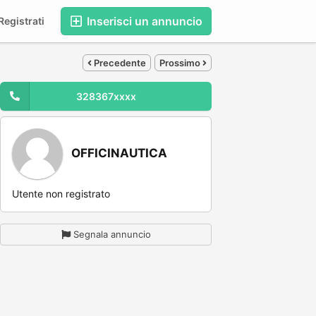
Inserisci un annuncio
egistrati
Precedente
Prossimo
328367xxxx
OFFICINAUTICA
Utente non registrato
Segnala annuncio