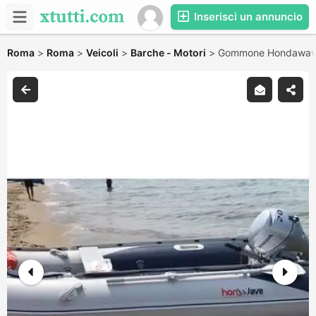
Inserisci un annuncio
Roma
>
Roma
>
Veicoli
>
Barche - Motori
>
Gommone Hondawav