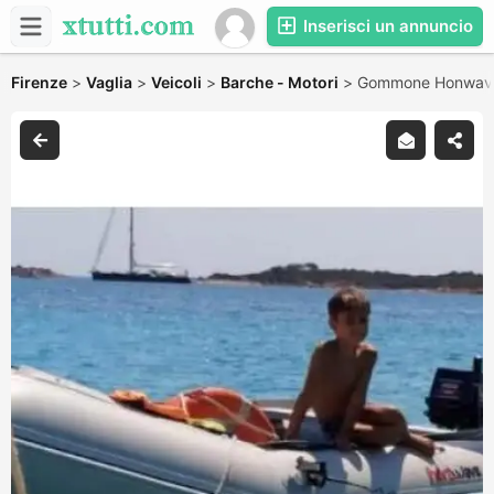
Inserisci un annuncio
Firenze
>
Vaglia
>
Veicoli
>
Barche - Motori
>
Gommone Honwav