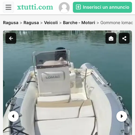
Inserisci un annuncio
Ragusa
>
Ragusa
>
Veicoli
>
Barche - Motori
>
Gommone lomac 