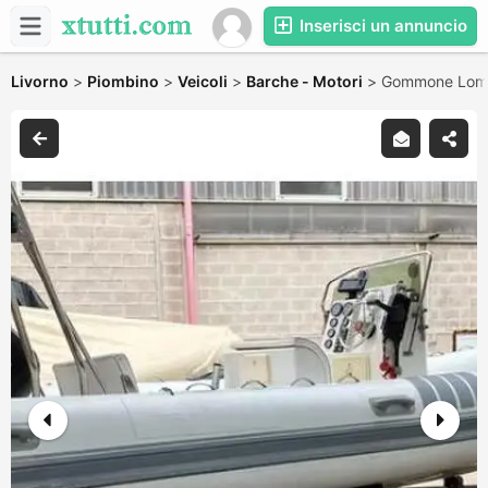
Inserisci un annuncio
Livorno
>
Piombino
>
Veicoli
>
Barche - Motori
>
Gommone Lomac