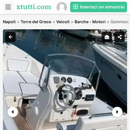
Inserisci un annuncio
Napoli
>
Torre del Greco
>
Veicoli
>
Barche - Motori
>
Gommone P