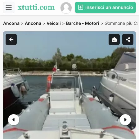
Inserisci un annuncio
Ancona
>
Ancona
>
Veicoli
>
Barche - Motori
>
Gommone più Car