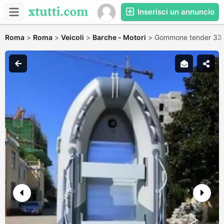
Inserisci un annuncio
Roma
>
Roma
>
Veicoli
>
Barche - Motori
>
Gommone tender 330 