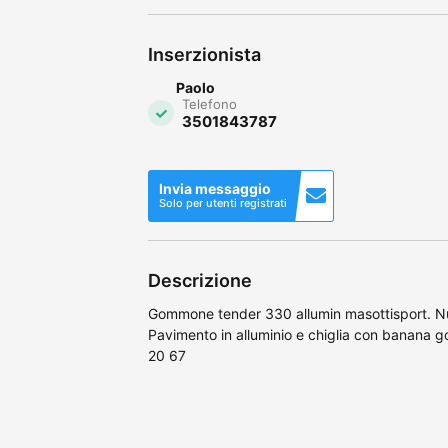
Inserzionista
Paolo
Telefono
3501843787
Invia messaggio
Solo per utenti registrati
Descrizione
Gommone tender 330 allumin masottisport. Nu
Pavimento in alluminio e chiglia con banana go
20 67