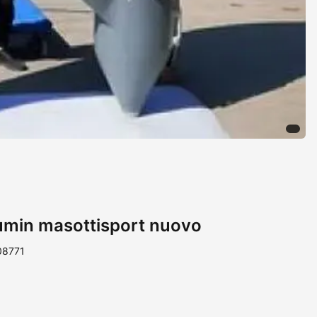
min masottisport nuovo
08771