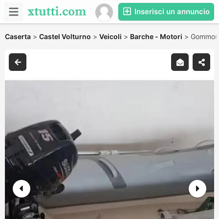
Inserisci un annuncio
Caserta
>
Castel Volturno
>
Veicoli
>
Barche - Motori
>
Gommone