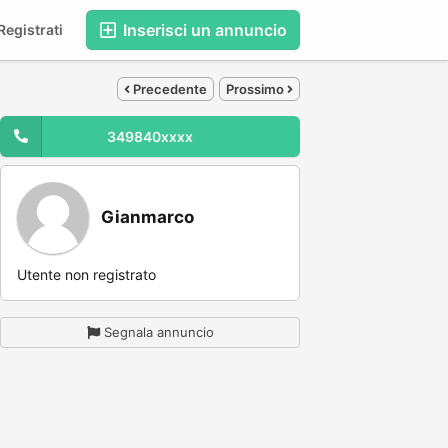
Inserisci un annuncio
egistrati
Precedente
Prossimo
349840xxxx
Gianmarco
Utente non registrato
Segnala annuncio