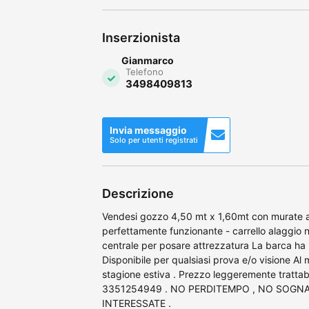
Inserzionista
Gianmarco
Telefono
3498409813
Invia messaggio
Solo per utenti registrati
Descrizione
Vendesi gozzo 4,50 mt x 1,60mt con murate al
perfettamente funzionante - carrello alaggio
centrale per posare attrezzatura La barca h
Disponibile per qualsiasi prova e/o visione Al 
stagione estiva . Prezzo leggeremente trattabi
3351254949 . NO PERDITEMPO , NO SOGN
INTERESSATE .