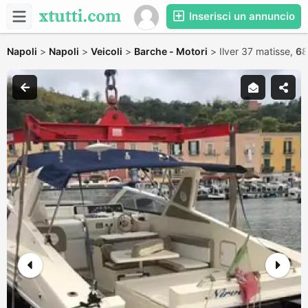
Inserisci un annuncio
Napoli
>
Napoli
>
Veicoli
>
Barche - Motori
>
Ilver 37 matisse,
68