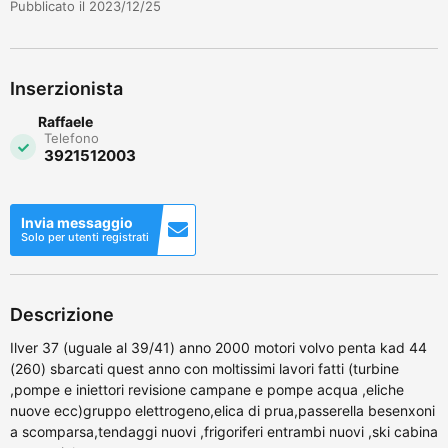
Pubblicato il 2023/12/25
Inserzionista
Raffaele
Telefono
3921512003
Invia messaggio
Solo per utenti registrati
Descrizione
Ilver 37 (uguale al 39/41) anno 2000 motori volvo penta kad 44
(260) sbarcati quest anno con moltissimi lavori fatti (turbine
,pompe e iniettori revisione campane e pompe acqua ,eliche
nuove ecc)gruppo elettrogeno,elica di prua,passerella besenxoni
a scomparsa,tendaggi nuovi ,frigoriferi entrambi nuovi ,ski cabina