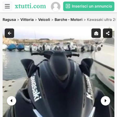
Inserisci un annuncio
Ragusa
>
Vittoria
>
Veicoli
>
Barche - Motori
>
Kawasaki ultra 2