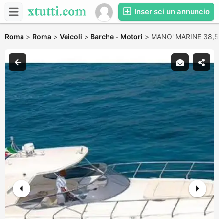
Inserisci un annuncio
Roma
>
Roma
>
Veicoli
>
Barche - Motori
>
MANO' MARINE 38,50