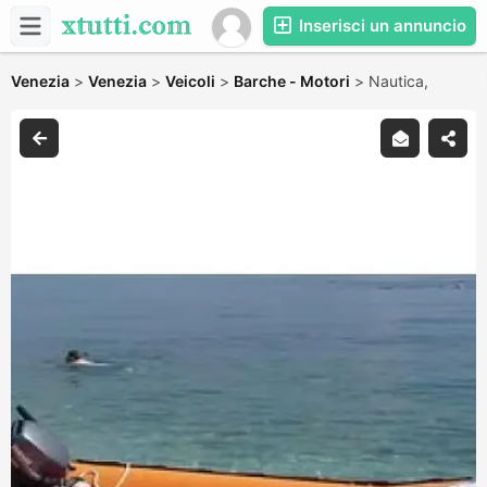
Inserisci un annuncio
Venezia
>
Venezia
>
Veicoli
>
Barche - Motori
>
Nautica,