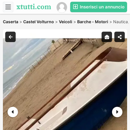
Inserisci un annuncio
Caserta
>
Castel Volturno
>
Veicoli
>
Barche - Motori
>
Nautica