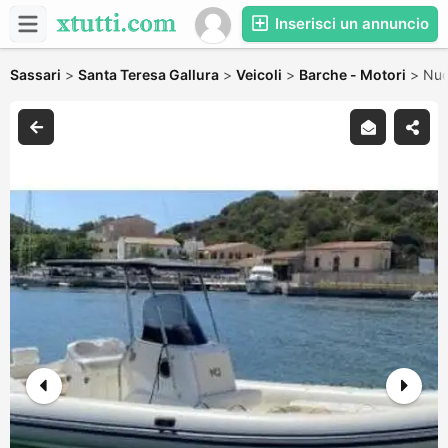
Inserisci un annuncio
Sassari
>
Santa Teresa Gallura
>
Veicoli
>
Barche - Motori
>
Nuo