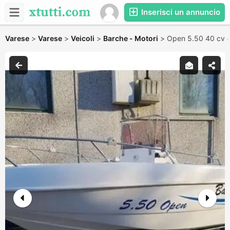
Inserisci un annuncio
Varese
>
Varese
>
Veicoli
>
Barche - Motori
>
Open 5.50 40 cv 