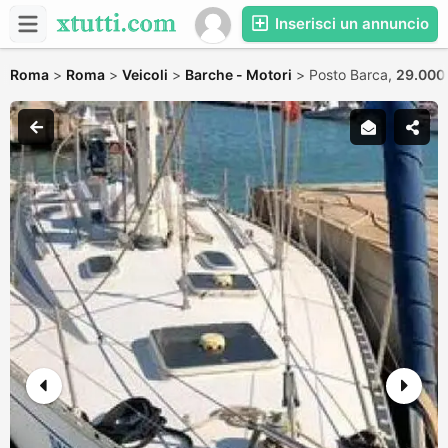
Inserisci un annuncio
Roma
>
Roma
>
Veicoli
>
Barche - Motori
>
Posto Barca,
29.000