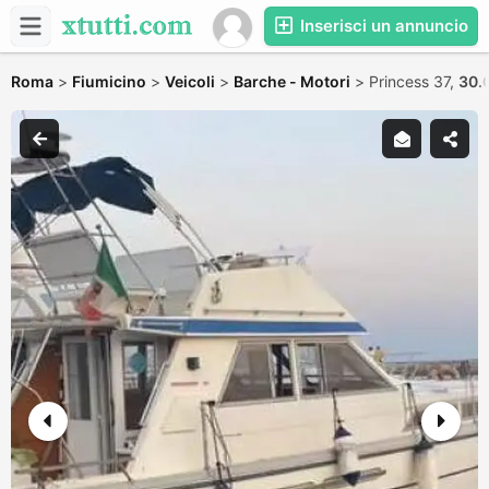
Inserisci un annuncio
Roma
>
Fiumicino
>
Veicoli
>
Barche - Motori
>
Princess 37,
30.