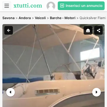
Inserisci un annuncio
Savona
>
Andora
>
Veicoli
>
Barche - Motori
>
Quicksilver Flam