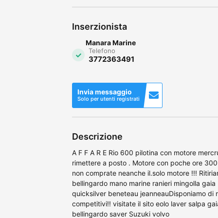
Inserzionista
Manara Marine
Telefono
3772363491
Invia messaggio
Solo per utenti registrati
Descrizione
A F F A R E Rio 600 pilotina con motore mercr
rimettere a posto . Motore con poche ore 300 
non comprate neanche il.solo motore !!! Ritiri
bellingardo mano marine ranieri mingolla gaia b
quicksilver beneteau jeanneauDisponiamo di m
competitivi!! visitate il sito eolo laver salpa
bellingardo saver Suzuki volvo