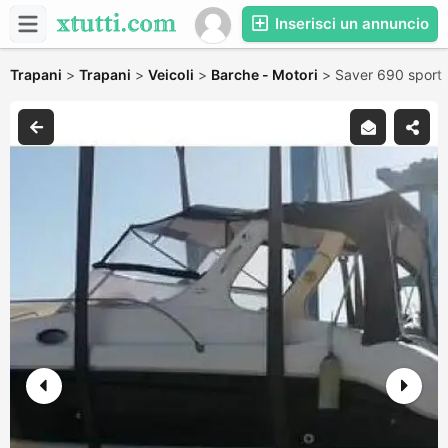
Inserisci un annuncio
Trapani
>
Trapani
>
Veicoli
>
Barche - Motori
>
Saver 690 sport 