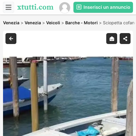
Inserisci un annuncio
Venezia
>
Venezia
>
Veicoli
>
Barche - Motori
>
Sciopetta cofan