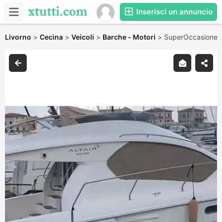
Inserisci un annuncio
Livorno
>
Cecina
>
Veicoli
>
Barche - Motori
>
SuperOccasione Za